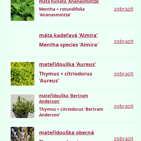
máta huňatá 'Ananasmintze'
Flos
zobrazit
Mentha × rotundifolia
'Ananasmintze'
máta kadeřavá 'Almira'
Flos
zobrazit
Mentha species 'Almira'
mateřídouška 'Aureus'
Flos
Thymus × citriodorus
zobrazit
'Aureus'
mateřídouška 'Bertram
Flos
Anderson'
zobrazit
Thymus × citriodorus 'Bertram
Anderson'
mateřídouška obecná
Flos
zobrazit