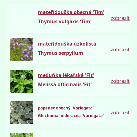
mateřídouška obecná 'Tim'
Flos
zobrazit
Thymus vulgaris 'Tim'
mateřídouška úzkolistá
Hruška
zobrazit
Thymus serpyllum
meduňka lékařská 'Fit'
Flos
zobrazit
Melissa officinalis 'Fit'
Flos
popenec obecný 'Variegata'
zobrazit
Glechoma hederacea 'Variegata'