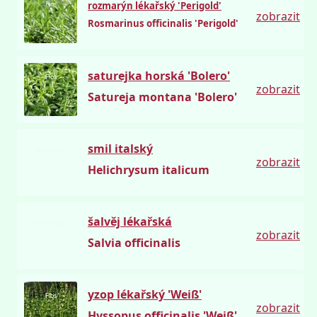
Flos
rozmarýn lékařský 'Perigold'
zobrazit
Rosmarinus officinalis 'Perigold'
saturejka horská 'Bolero'
Flos
zobrazit
Satureja montana 'Bolero'
smil italský
semena.cz
zobrazit
Helichrysum italicum
šalvěj lékařská
semena.cz
zobrazit
Salvia officinalis
yzop lékařský 'Weiß'
Flos
zobrazit
Hyssopus officinalis 'Weiß'