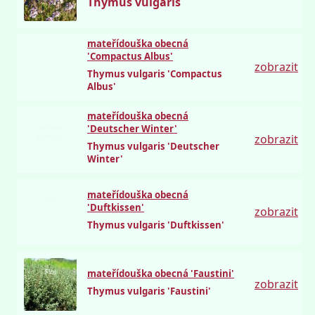
Thymus vulgaris
mateřídouška obecná
'Compactus Albus'
zobrazit
Thymus vulgaris 'Compactus
Albus'
mateřídouška obecná
semena-
'Deutscher Winter'
bylinky.cz
zobrazit
Thymus vulgaris 'Deutscher
Winter'
mateřídouška obecná
Flos
'Duftkissen'
zobrazit
Thymus vulgaris 'Duftkissen'
Flos
mateřídouška obecná 'Faustini'
zobrazit
Thymus vulgaris 'Faustini'