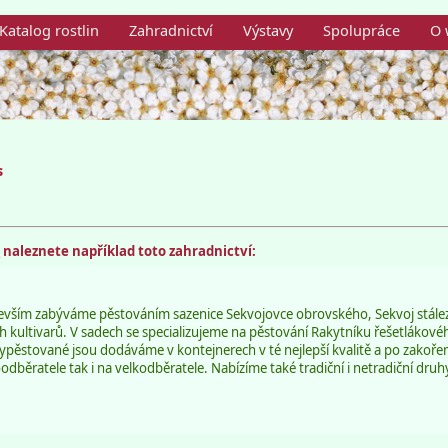
Katalog rostlin
Zahradnictví
Výstavy
Spolupráce
O 
s
m
naleznete například toto zahradnictví:
devším zabýváme pěstováním sazenice Sekvojovce obrovského, Sekvoj stález
ých kultivarů. V sadech se specializujeme na pěstování Rakytníku řešetlákov
ypěstované jsou dodáváme v kontejnerech v té nejlepší kvalitě a po zakoře
dběratele tak i na velkodběratele. Nabízíme také tradiční i netradiční dru