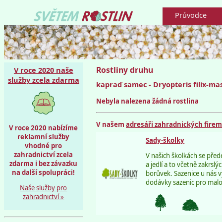
Průvodce
Rostliny druhu
V roce 2020 naše
služby zcela zdarma
kapraď samec - Dryopteris filix-ma
Nebyla nalezena žádná rostlina
V našem
adresáři zahradnických fire
V roce 2020 nabízíme
reklamní služby
Sady-školky
vhodné pro
zahradnictví zcela
V našich školkách se pře
zdarma i bez závazku
a jedlí a to včetně zakrsl
na další spolupráci!
borůvek. Sazenice u nás v
dodávky sazenic pro maloo
Naše služby pro
zahradnictví »