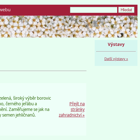
webu
Výstavy
Další výstavy »
elená, široký výběr borovic
ého, černého jeřábu a
Přejít na
nění. Zaměřujeme se jak na
stránky
hy semen jehličnanů.
zahradnictví »