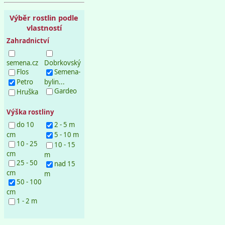
Výběr rostlin podle
vlastností
Zahradnictví
semena.cz
Dobrkovský
Flos
Semena-
Petro
bylin...
Gardeo
Hruška
Výška rostliny
do 10
2 - 5 m
cm
5 - 10 m
10 - 25
10 - 15
cm
m
25 - 50
nad 15
cm
m
50 - 100
cm
1 - 2 m