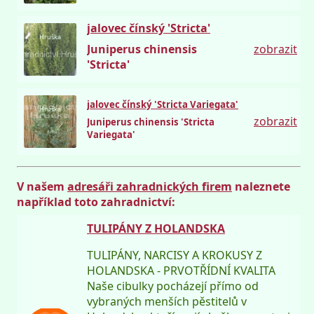
jalovec čínský 'Stricta'
Hruška
Juniperus chinensis
zobrazit
'Stricta'
jalovec čínský 'Stricta Variegata'
Hruška
zobrazit
Juniperus chinensis 'Stricta
Variegata'
V našem
adresáři zahradnických firem
naleznete
například toto zahradnictví:
TULIPÁNY Z HOLANDSKA
TULIPÁNY, NARCISY A KROKUSY Z
HOLANDSKA - PRVOTŘÍDNÍ KVALITA
Naše cibulky pocházejí přímo od
vybraných menších pěstitelů v