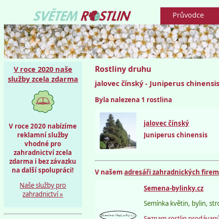
Průvodce
Rostliny druhu
V roce 2020 naše
služby zcela zdarma
jalovec čínský - Juniperus chinensi
Byla nalezena 1 rostlina
jalovec čínský
V roce 2020 nabízíme
reklamní služby
Juniperus chinensis
vhodné pro
zahradnictví zcela
zdarma i bez závazku
na další spolupráci!
V našem
adresáři zahradnických fire
Naše služby pro
Semena-bylinky.cz
zahradnictví »
Semínka květin, bylin, str
Seznam rostlin prodávaný