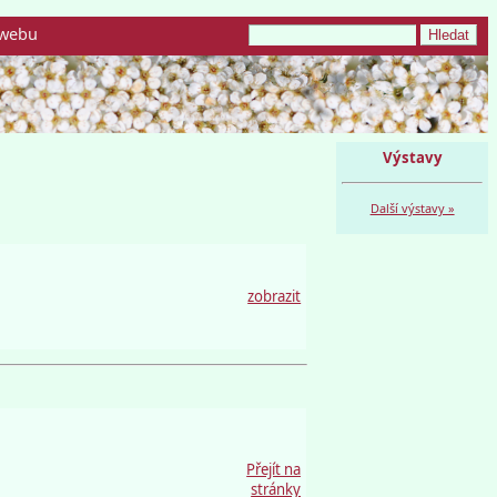
webu
Výstavy
Další výstavy »
zobrazit
Přejít na
stránky