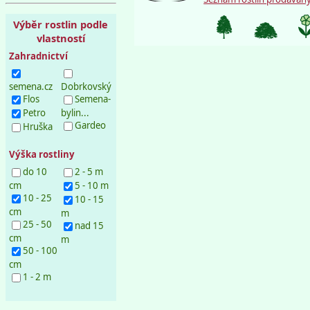
Výběr rostlin podle
vlastností
Zahradnictví
semena.cz
Dobrkovský
Flos
Semena-
Petro
bylin...
Gardeo
Hruška
Výška rostliny
do 10
2 - 5 m
cm
5 - 10 m
10 - 25
10 - 15
cm
m
25 - 50
nad 15
cm
m
50 - 100
cm
1 - 2 m