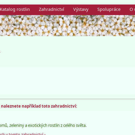
Katalog rostlin
Zahradnictví
Výstavy
Spolupráce
O 
s
m
naleznete například toto zahradnictví:
omů, zeleniny a exotických rostlin z celého světa.
ch v tomto zahradnictví »