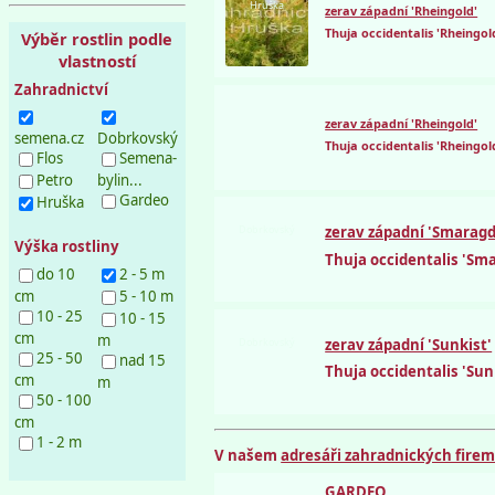
Hruška
zerav západní 'Rheingold'
Thuja occidentalis 'Rheingol
Výběr rostlin podle
vlastností
Zahradnictví
zerav západní 'Rheingold'
semena.cz
Dobrkovský
Thuja occidentalis 'Rheingol
Flos
Semena-
Petro
bylin...
Gardeo
Hruška
Dobrkovský
zerav západní 'Smaragd
Výška rostliny
Thuja occidentalis 'Sm
do 10
2 - 5 m
cm
5 - 10 m
10 - 25
10 - 15
cm
m
Dobrkovský
zerav západní 'Sunkist'
25 - 50
nad 15
Thuja occidentalis 'Sun
cm
m
50 - 100
cm
1 - 2 m
V našem
adresáři zahradnických fire
GARDEO