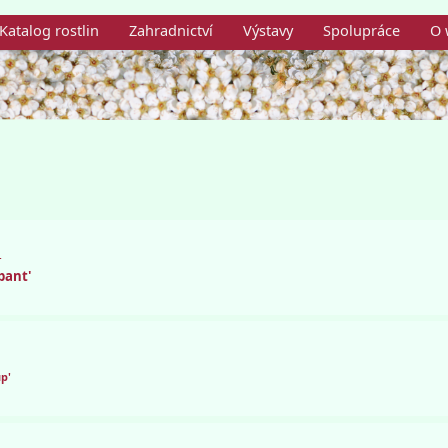
Katalog rostlin
Zahradnictví
Výstavy
Spolupráce
O 
'
bant'
up'