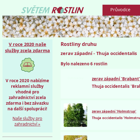
Průvodce
Rostliny druhu
V roce 2020 naše
služby zcela zdarma
zerav západní - Thuja occidentalis
Bylo nalezeno 6 rostlin
Dobrkovský
zerav západní 'Brabant
V roce 2020 nabízíme
reklamní služby
Thuja occidentalis 'Bra
vhodné pro
zahradnictví zcela
zdarma i bez závazku
na další spolupráci!
Hruška
zerav západní 'Holmstrup'
Thuja occidentalis 'Holmstr
Naše služby pro
zahradnictví »