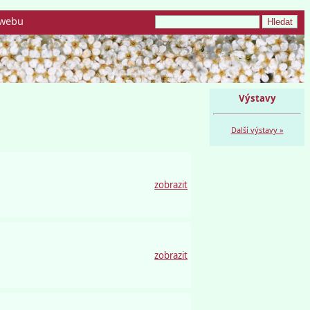
webu
Výstavy
Další výstavy »
zobrazit
zobrazit