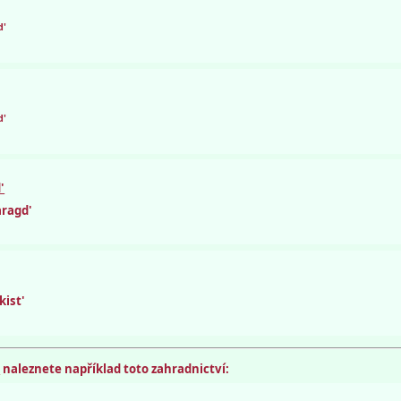
d'
d'
'
aragd'
kist'
m
naleznete například toto zahradnictví: